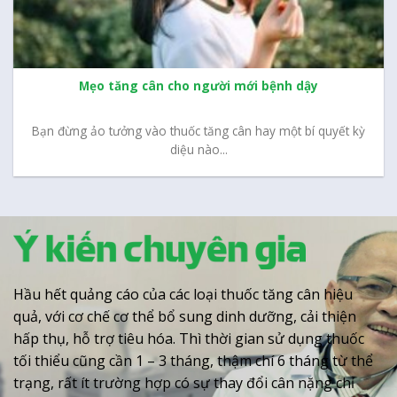
Mẹo tăng cân cho người mới bệnh dậy
Bạn đừng ảo tưởng vào thuốc tăng cân hay một bí quyết kỳ
diệu nào...
Hầu hết quảng cáo của các loại thuốc tăng cân hiệu
quả, với cơ chế cơ thể bổ sung dinh dưỡng, cải thiện
hấp thụ, hỗ trợ tiêu hóa. Thì thời gian sử dụng thuốc
tối thiểu cũng cần 1 – 3 tháng, thậm chí 6 tháng từ thể
trạng, rất ít trường hợp có sự thay đổi cân nặng chỉ
trong 1, 2 tuần mà an toàn
.