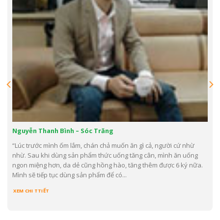
Ông Trần Minh Thành – TP HCM
“Sau khi dùng đến hộp thứ 4 là tình trạng đau bụng kèm nóng rát
đã đỡ hơn rất nhiều, chứng đi phân nát và phân sống đã hoàn
toàn hết, ăn uống thì ngon miệng, da dẻ thì hồng hào, cơ thể thì
béo khỏe lên rõ rệt nên...
XEM CHI TTIẾT