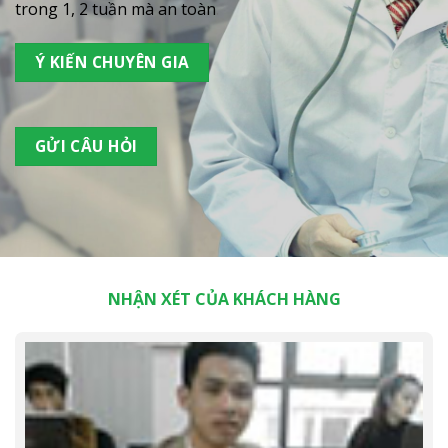
Ý KIẾN CHUYÊN GIA
GỬI CÂU HỎI
NHẬN XÉT CỦA KHÁCH HÀNG